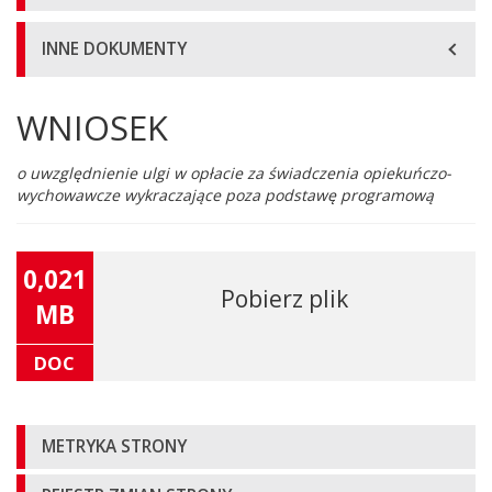
INNE DOKUMENTY
WNIOSEK
Główna
treść
strony
o uwzględnienie ulgi w opłacie za świadczenia opiekuńczo-
wychowawcze wykraczające poza podstawę programową
0,021
Pobierz plik
MB
DOC
Informacje
METRYKA STRONY
o