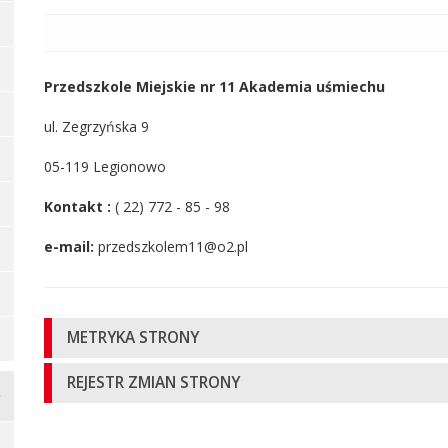
Przedszkole Miejskie nr 11 Akademia uśmiechu
ul. Zegrzyńska 9
05-119 Legionowo
Kontakt :
( 22) 772 - 85 - 98
e-mail:
przedszkolem11@o2.pl
Informacje
METRYKA STRONY
o
REJESTR ZMIAN STRONY
stronie