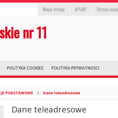
EPUAP,
st
nformacja
Mapa
strony
ePUAP
Strona mias
strona
/wyłącz)
la
miasta,
skie nr 11
iesłyszących
mapa
strony
POLITYKA COOKIES
POLITYKA PRYWATNOŚCI
CJE PODSTAWOWE
Dane teleadresowe
Dane teleadresowe
Główna
treść
strony