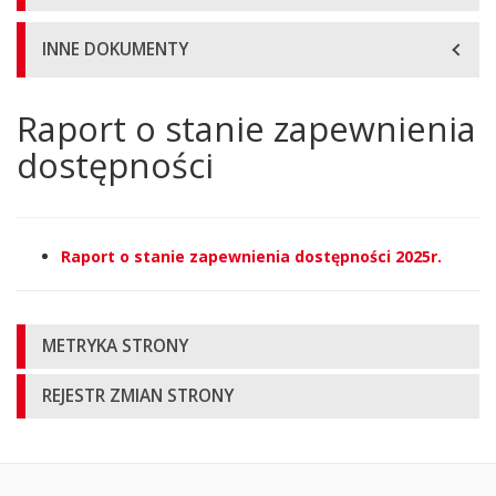
INNE DOKUMENTY
Raport o stanie zapewnienia
Główna
treść
dostępności
strony
Raport o stanie zapewnienia dostępności 2025r.
Informacje
METRYKA STRONY
o
REJESTR ZMIAN STRONY
stronie
Oglądalność